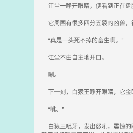
江尘一睁开眼睛，便看到正在盘
它周围有很多四分五裂的凶兽，很
“真是一头死不掉的畜生啊。”
江尘不由自主地开口。
唰。
下一刻，白猿王睁开眼睛，它金瞳
“呲。”
白猿王呲牙，发出怒吼，震惊的眼