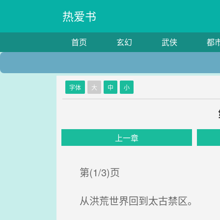
热爱书
首页
玄幻
武侠
都
字体
大
中
小
上一章
第(1/3)页
从洪荒世界回到太古禁区。