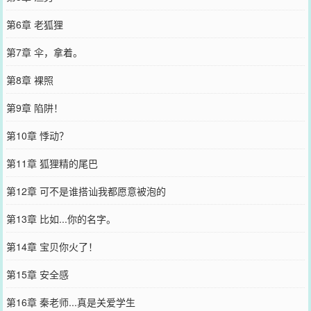
第6章 老狐狸
第7章 伞，拿着。
第8章 裸照
第9章 陷阱！
第10章 悸动？
第11章 狐狸精的尾巴
第12章 可不是谁搭讪我都愿意被泡的
第13章 比如...你的名字。
第14章 宝贝你火了！
第15章 安全感
第16章 秦老师...真是关爱学生