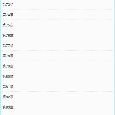
第73章
第74章
第75章
第76章
第77章
第78章
第79章
第80章
第81章
第82章
第83章