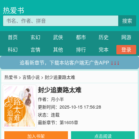
热爱书
搜索
首页
玄幻
武侠
都市
历史
网游
科幻
言情
其他
排行
完本
登录
追看新章节，下载本站客户端无广告APP
↓↓↓
热爱书
>
言情小说
> 封少追妻路太难
封少追妻路太难
作者：
月小半
更新时间：2025-10-15 17:56:28
状态：连载
最新章节：
第1605章
加入书架
点击阅读