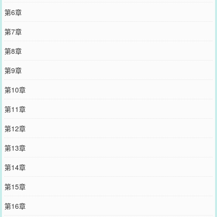
第6章
第7章
第8章
第9章
第10章
第11章
第12章
第13章
第14章
第15章
第16章