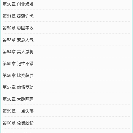
第50章 创业艰难
第51章 援疆许弋
第52章 枣园丰收
第53章 安总大气
第54章 美人激将
第55章 记性不错
第56章 比赛获胜
第57章 痴情罗琦
第58章 大跳萨玛
第59章 一点失落
第60章 免费触诊