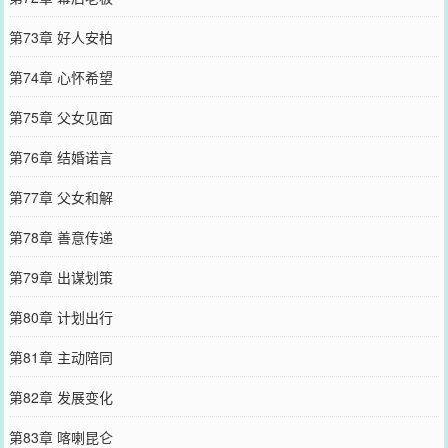
第73章 好人安柏
第74章 心怀希望
第75章 父女见面
第76章 结婚诺言
第77章 父女和解
第78章 善意传递
第79章 出谋划策
第80章 计划出行
第81章 主动陪同
第82章 发展变化
第83章 喀喇昆仑