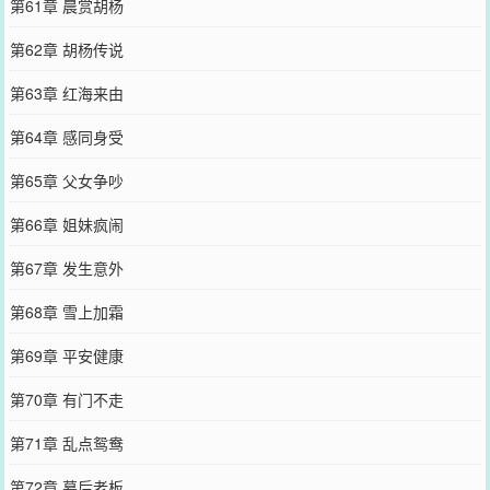
第61章 晨赏胡杨
第62章 胡杨传说
第63章 红海来由
第64章 感同身受
第65章 父女争吵
第66章 姐妹疯闹
第67章 发生意外
第68章 雪上加霜
第69章 平安健康
第70章 有门不走
第71章 乱点鸳鸯
第72章 幕后老板