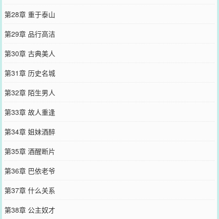
第28章 重于泰山
第29章 品行高洁
第30章 古典美人
第31章 历史名城
第32章 陌生男人
第33章 故人重逢
第34章 姐妹酒醉
第35章 酒醒断片
第36章 巴依老爷
第37章 什么关系
第38章 公主奴才