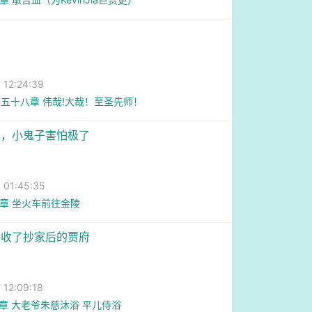
2:24:39
五十八章 伟哉!大哉！至圣先师！
狼，小鬼子害怕极了
01:45:35
7章 坐火车前往金陵
接收了抄家后的贾府
2:09:18
6章 大老爷朱慈沐浴 平儿侍浴