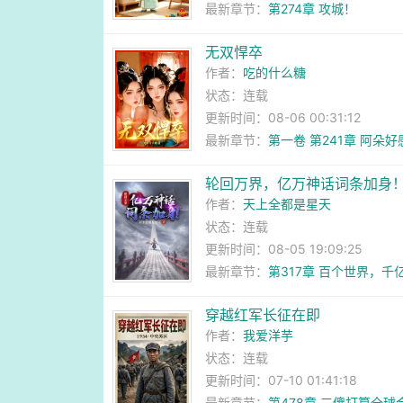
最新章节：
第274章 攻城！
无双悍卒
作者：
吃的什么糖
状态：连载
更新时间：08-06 00:31:12
最新章节：
第一卷 第241章 阿
轮回万界，亿万神话词条加身
作者：
天上全都是星天
状态：连载
更新时间：08-05 19:09:25
最新章节：
第317章 百个世界，千
穿越红军长征在即
作者：
我爱洋芋
状态：连载
更新时间：07-10 01:41:18
最新章节：
第478章 三傻打算全