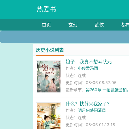
热爱书
首页
玄幻
武侠
都
历史小说列表
娘子，我真不想考状元
作者：
小俊爱汤圆
状态：连载
更新时间：08-06 08:57:05
最新章节：
第260章 一招饥饿营
什么？扶苏来我家了？
作者：
明月何处问清风
状态：连载
更新时间：08-06 01:13:18