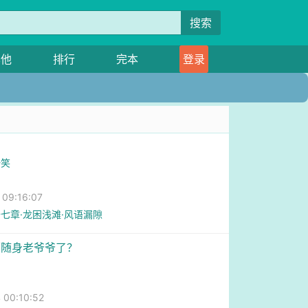
搜索
其他
排行
完本
登录
一笑
9:16:07
七章·龙困浅滩·风语漏隙
历随身老爷爷了？
0:10:52