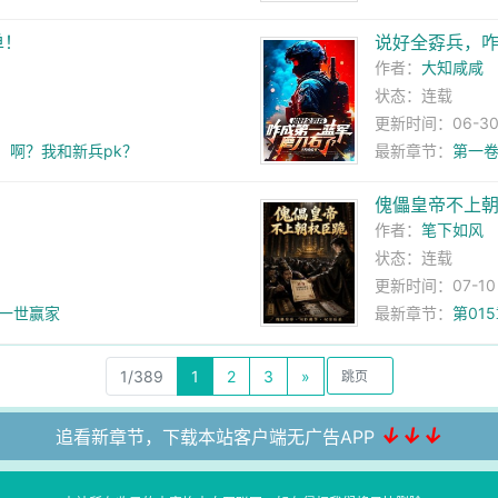
单！
说好全孬兵，
作者：
大知咸咸
状态：连载
更新时间：06-30 
辉：啊？我和新兵pk？
最新章节：
第一卷
傀儡皇帝不上
作者：
笔下如风
状态：连载
更新时间：07-10 0
.一世赢家
最新章节：
第01
1/389
1
2
3
»
↓↓↓
追看新章节，下载本站客户端无广告APP