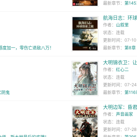
最新章节：
第14
航海日志：环
作者：
山叙里
状态：连载
更新时间：07-10 0
朵好感度加一，零伤亡退敌八万！
最新章节：
第8章
！
大明锦衣卫：
作者：
红心二
状态：连载
更新时间：07-24 1
亿阴鬼
最新章节：
第11
大明边军：昏
作者：
声音画家
状态：连载
更新时间：07-28 0
球会师，斯大林最后的底牌！
最新章节：
第29