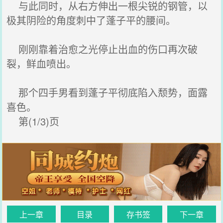
与此同时，从右方伸出一根尖锐的钢管，以
极其阴险的角度刺中了蓬子平的腰间。
刚刚靠着治愈之光停止出血的伤口再次破
裂，鲜血喷出。
那个四手男看到蓬子平彻底陷入颓势，面露
喜色。
第(1/3)页
上一章
目录
存书签
下一章