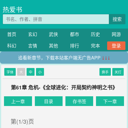
热爱书
搜索
首页
玄幻
武侠
都市
历史
网游
科幻
言情
其他
排行
完本
登录
追看新章节，下载本站客户端无广告APP
↓↓↓
字体
大
中
小
换手
关灯
第61章 危机-《全球进化：开局契约神明之书》
上一章
目录
存书签
下一章
第(1/3)页