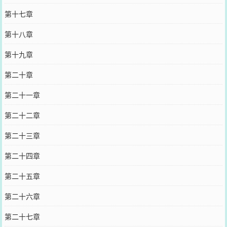
第十七章
第十八章
第十九章
第二十章
第二十一章
第二十二章
第二十三章
第二十四章
第二十五章
第二十六章
第二十七章