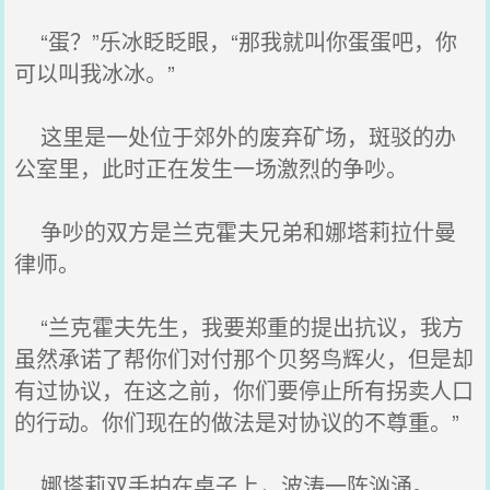
“蛋？”乐冰眨眨眼，“那我就叫你蛋蛋吧，你
可以叫我冰冰。”
这里是一处位于郊外的废弃矿场，斑驳的办
公室里，此时正在发生一场激烈的争吵。
争吵的双方是兰克霍夫兄弟和娜塔莉拉什曼
律师。
“兰克霍夫先生，我要郑重的提出抗议，我方
虽然承诺了帮你们对付那个贝努鸟辉火，但是却
有过协议，在这之前，你们要停止所有拐卖人口
的行动。你们现在的做法是对协议的不尊重。”
娜塔莉双手拍在桌子上，波涛一阵汹涌。