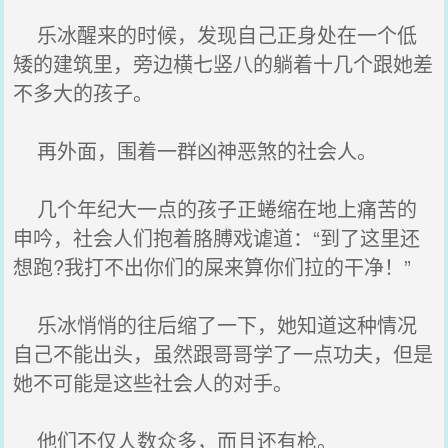
乐冰醒来的时候，发现自己正身处在一个低
矮的建筑里，旁边横七竖八的躺着十几个跟她差
不多大的孩子。
再外面，围着一群凶神恶煞的社会人。
几个年纪大一点的孩子正蜷缩在地上痛苦的
申吟，社会人们抱着胳膊戏谑道：“到了这里还
想跑?我打不出你们的屎来算你们拉的干净！”
乐冰悄悄的往后缩了一下，她知道这种情况
自己不能出头，虽然跟哥哥学了一点功夫，但是
她不可能是这些社会人的对手。
他们不仅人数众多，而且还有枪。