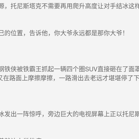
，托尼斯塔克不需要再用爬升高度让对手结冰这样
的位置，告诉他，你大爷永远都是那你大爷！
铁侠被铁霸王抓起一辆四个圈SUV直接砸在了面
又在路面上摩擦摩擦，一路滑出去老远才堪堪停了
发出一阵惊呼，旁边巨大的电视屏幕上正以托尼斯