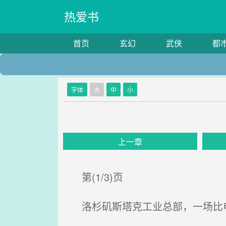
热爱书
首页
玄幻
武侠
都
字体
大
中
小
上一章
第(1/3)页
洛杉矶斯塔克工业总部，一场比