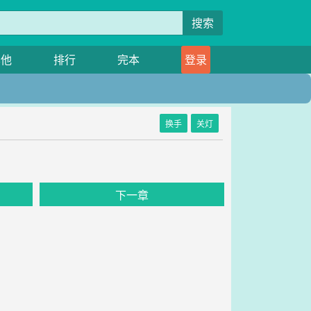
搜索
其他
排行
完本
登录
换手
关灯
下一章