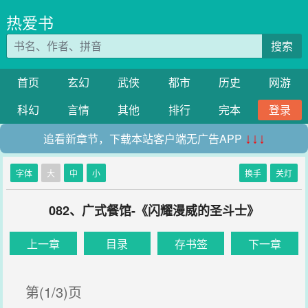
热爱书
搜索
首页
玄幻
武侠
都市
历史
网游
科幻
言情
其他
排行
完本
登录
追看新章节，下载本站客户端无广告APP
↓↓↓
字体
大
中
小
换手
关灯
082、广式餐馆-《闪耀漫威的圣斗士》
上一章
目录
存书签
下一章
第(1/3)页