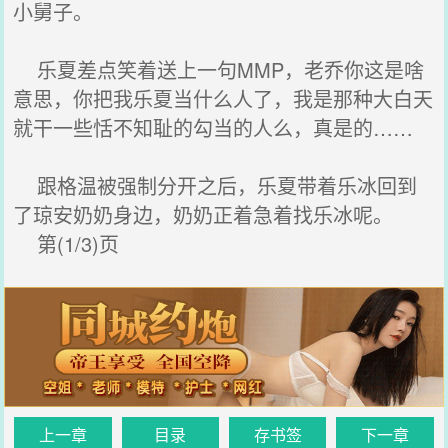
小舅子。
乐夏差点笑着送上一句MMP，老乔你这是啥
意思，你把我乐夏当什么人了，我是那种大白天
就干一些恬不知耻的勾当的人么，真是的……
跟格温被强制分开之后，乐夏带着乐冰回到
了琼安奶奶身边，奶奶正着急着找乐冰呢。
第(1/3)页
上一章
目录
存书签
下一章