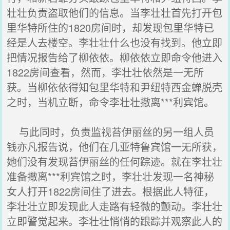
壮壮负责盗取他们的信息。当李壮壮首先打开包
里华特所住的1820房间时，却发现包里华特已
经是人去楼空。李壮壮什么也没有找到。他立即
把情况报告给了柳依依。柳依依立即命令他进入
1822房间查看，然而，李壮壮依然是一无所
获。当柳依依得知包里华特和尹纽特西金蝉脱壳
之时，当机立断，命令李壮壮撤离***利宾馆。
与此同时，负责监视苔伊丽丝的另一组人员
钱亦凡报告说，他们在几亚特鲁宾馆一无所获，
她们没有发现苔伊丽丝的任何踪迹。就在李壮壮
准备撤离***利宾馆之时，李壮壮发现一名神秘
女人打开1822房间住了进去。根据此人特征，
李壮壮立即发现此人走路有轻微的颤动。李壮壮
立即警觉起来。李壮壮悄悄的跟踪并观察此人的