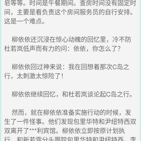
皂等等。时间是午餐期间。查房时间没有固定时
间，主要是看负责这个房间服务员的自行安排。
这是一个难点。
柳依依还沉浸在惊心动魄的回忆里，冷不防
杜若岚低声而有力的问：依依，你怎么了？
柳依依回过神来说：我在回想着那次C岛之
行，太刺激太惊险了！
柳依依继续回忆，和杜若岚谈论起C岛之行。
然而，就在柳依依准备实施行动的时候，发
生了一件怪事。他们发现包里华特和尹纽特西双
双离开了***利宾馆。柳依依立即按原计划执
行，和新若霏分头跟踪包里华特和尹纽特西。李