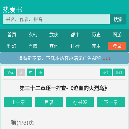
热爱书
搜索
首页
玄幻
武侠
都市
历史
网游
科幻
言情
其他
排行
完本
登录
追看新章节，下载本站客户端无广告APP
↓↓↓
字体
大
中
小
换手
关灯
第三十二章逐一排查-《泣血的火烈鸟》
上一章
目录
存书签
下一章
第(1/3)页