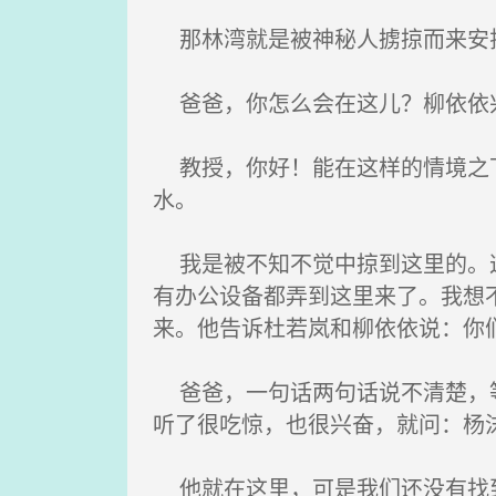
那林湾就是被神秘人掳掠而来安排
爸爸，你怎么会在这儿？柳依依
教授，你好！能在这样的情境之下
水。
我是被不知不觉中掠到这里的。这
有办公设备都弄到这里来了。我想
来。他告诉杜若岚和柳依依说：你
爸爸，一句话两句话说不清楚，等
听了很吃惊，也很兴奋，就问：杨
他就在这里，可是我们还没有找到