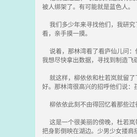
被人绑架了。有可能就是蓝色人。
我们多少年来寻找他们，我研究了
看，亲手摸一摸。
说着，那林湾看了看庐仙儿问：你
我想尽快拿出数据，寻找到制造飞
就这样，柳依依和杜若岚就留了下
好。那林湾很高兴的招呼他们说：
柳依依此刻不由得回忆着那些过
这是一个很美丽的傍晚，杜若岚带
把身影倒映在湖边。少男少女搂肩