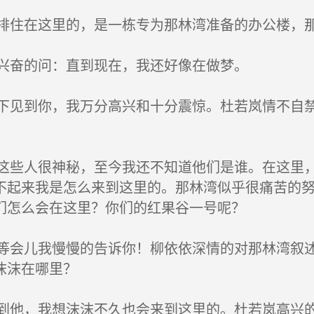
住在这里的，是一栋专为那林湾准备的办公楼，那
兴奋的问：直到现在，我还好像在做梦。
见到你，我万分高兴和十分震惊。杜若岚情不自禁
些人很神秘，至今我还不知道他们是谁。在这里，
不起来我是怎么来到这里的。那林湾似乎很痛苦的
们怎么会在这里？你们的红果谷一号呢？
会儿我慢慢的告诉你！柳依依深情的对那林湾叙述
沫沫在哪里？
他，我想沫沫不久也会来到这里的。杜若岚高兴的