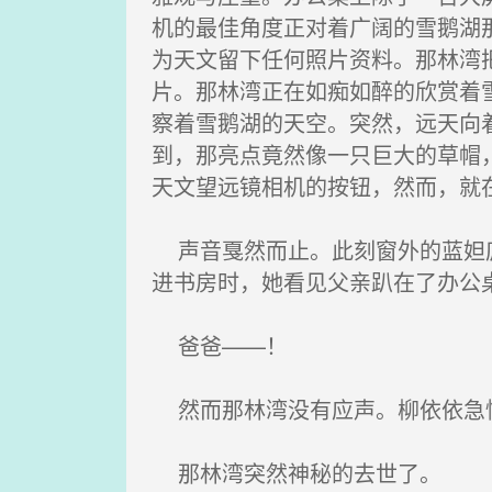
机的最佳角度正对着广阔的雪鹅湖
为天文留下任何照片资料。那林湾
片。那林湾正在如痴如醉的欣赏着
察着雪鹅湖的天空。突然，远天向
到，那亮点竟然像一只巨大的草帽
天文望远镜相机的按钮，然而，就
声音戛然而止。此刻窗外的蓝妲庐
进书房时，她看见父亲趴在了办公
爸爸——！
然而那林湾没有应声。柳依依急
那林湾突然神秘的去世了。