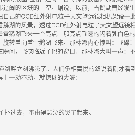
那辽阔的区域的上空。据说，以前，雪鹅湖曾经发
把自己的CCD红外射电粒子天文望远镜相机架设于
雪鹅湖的风景，透过CCD红外射电粒子天文望远镜
着雪鹅湖飞来一个亮点。那亮点飞速的闪着乳白色
，旋转着向着雪鹅湖飞来。那林湾内心惊叫：飞碟！
在瞬间，飞碟临近了他的窗口。那林湾大叫一声：
湖畔立刻沸腾了。人们争相喜悦的叙说着刚才看到
桌上一动不动，就惊讶的大喊：
忙扑过去，不由得悲泣的哭了起来。